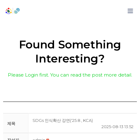
콘
텐
츠
로
건
Found Something
너
뛰
Interesting?
기
Please Login first. You can read the post more detail.
SDGs 인식확산 강연('25.8., KCA)
제목
2025-08-13 13:52