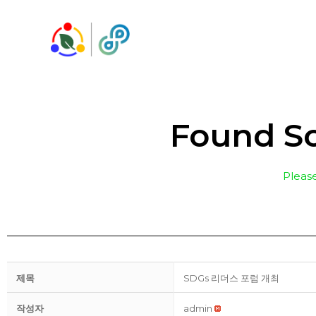
콘
텐
츠
로
건
너
Found So
뛰
기
Please
제목
SDGs 리더스 포럼 개최
작성자
admin