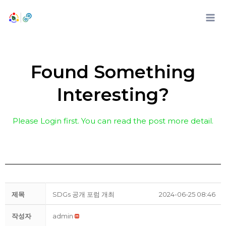
콘
텐
츠
로
건
Found Something
너
뛰
Interesting?
기
Please Login first. You can read the post more detail.
제목
SDGs 공개 포럼 개최
2024-06-25 08:46
작성자
admin